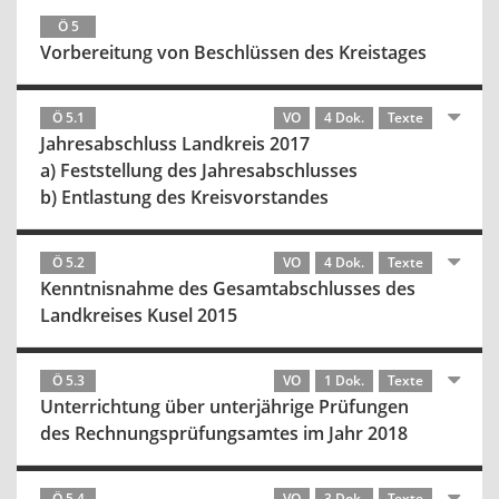
Ö 5
Vorbereitung von Beschlüssen des Kreistages
Ö 5.1
VO
4 Dok.
Texte
Jahresabschluss Landkreis 2017
a) Feststellung des Jahresabschlusses
b) Entlastung des Kreisvorstandes
Ö 5.2
VO
4 Dok.
Texte
Kenntnisnahme des Gesamtabschlusses des
Landkreises Kusel 2015
Ö 5.3
VO
1 Dok.
Texte
Unterrichtung über unterjährige Prüfungen
des Rechnungsprüfungsamtes im Jahr 2018
Ö 5.4
VO
3 Dok.
Texte