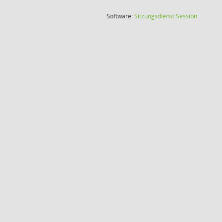
(Wird in
Software:
Sitzungsdienst
Session