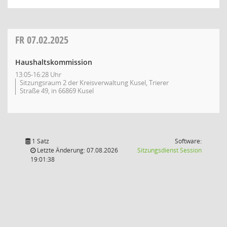
FR
07.02.2025
Haushaltskommission
13:05-16:28 Uhr
Sitzungsraum 2 der Kreisverwaltung Kusel, Trierer
Straße 49, in 66869 Kusel
1 Satz
Software:
(Wird in
Letzte Änderung: 07.08.2026
Sitzungsdienst
Session
19:01:38