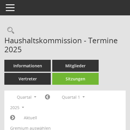
Toggle navigation
Rechercheauswahl
Haushaltskommission - Termine
2025
Informationen
Mitglieder
Vertreter
Sitzungen
Quartal
Quartal 1
2025
Aktuell
Gremium auswählen