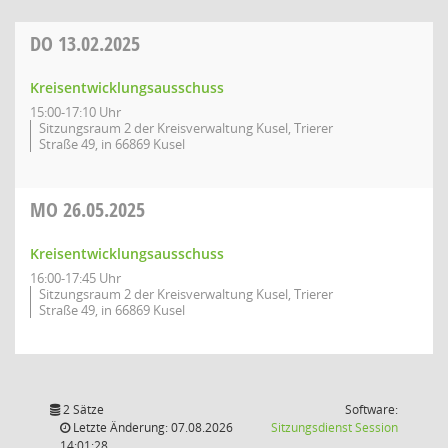
DO
13.02.2025
Kreisentwicklungsausschuss
15:00-17:10 Uhr
Sitzungsraum 2 der Kreisverwaltung Kusel, Trierer
Straße 49, in 66869 Kusel
MO
26.05.2025
Kreisentwicklungsausschuss
16:00-17:45 Uhr
Sitzungsraum 2 der Kreisverwaltung Kusel, Trierer
Straße 49, in 66869 Kusel
2 Sätze
Software:
(Wird in
Letzte Änderung: 07.08.2026
Sitzungsdienst
Session
14:01:28