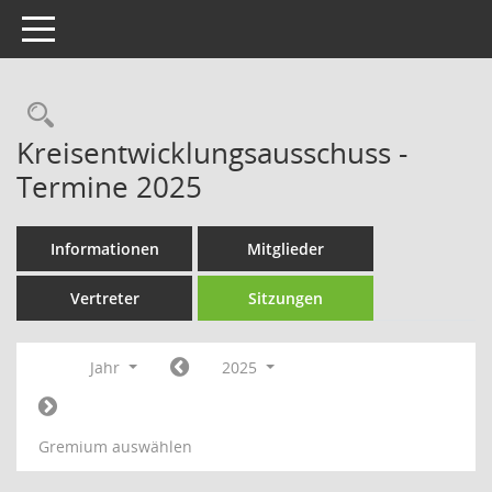
Toggle navigation
Rechercheauswahl
Kreisentwicklungsausschuss -
Termine 2025
Informationen
Mitglieder
Vertreter
Sitzungen
Jahr
2025
Gremium auswählen