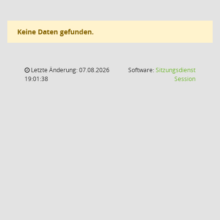
Keine Daten gefunden.
Letzte Änderung: 07.08.2026
Software:
Sitzungsdienst
(Wird in
19:01:38
Session