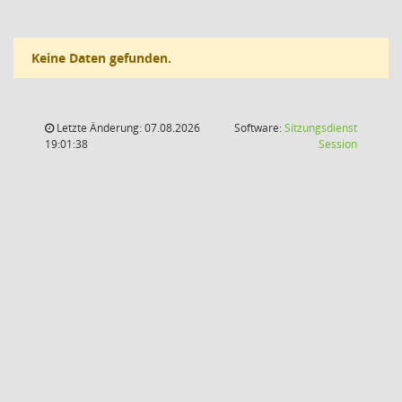
Keine Daten gefunden.
Letzte Änderung: 07.08.2026
Software:
Sitzungsdienst
(Wird in
19:01:38
Session