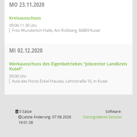
MO
23.11.2020
Kreisausschuss
09:00-11:30 Uhr
Fritz-Wunderlich-Halle, Am Roßberg, 66869 Kusel
MI
02.12.2020
Werkausschuss des Eigenbetriebes "Jobcenter Landkreis
Kusel"
09:00 Uhr
Aula des Horst-Eckel-Hauses, Lehnstraße 16, in Kusel
5 Sätze
Software:
(Wird in
Letzte Änderung: 07.08.2026
Sitzungsdienst
Session
19:01:38