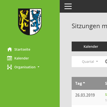
Toggle navigation
Sitzungen mi
Kalender
Startseite
Kalender
Quartal
Organisation
Tag
26.03.2019
S
1