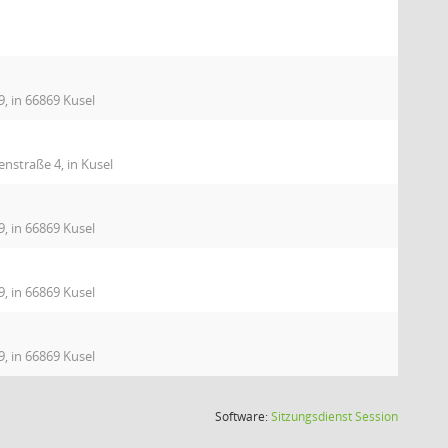
9, in 66869 Kusel
nstraße 4, in Kusel
9, in 66869 Kusel
9, in 66869 Kusel
9, in 66869 Kusel
(Wird in
Software:
Sitzungsdienst
Session