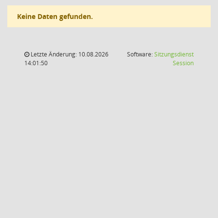
Keine Daten gefunden.
Letzte Änderung: 10.08.2026
Software:
Sitzungsdienst
(Wird in
14:01:50
Session