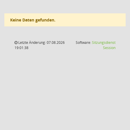
Keine Daten gefunden.
Letzte Änderung: 07.08.2026
Software:
Sitzungsdienst
(Wird in
19:01:38
Session