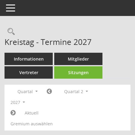
Toggle navigation
Rechercheauswahl
Kreistag - Termine 2027
Informationen
Mitglieder
Vertreter
Sitzungen
Quartal
Quartal 2
2027
Aktuell
Gremium auswählen