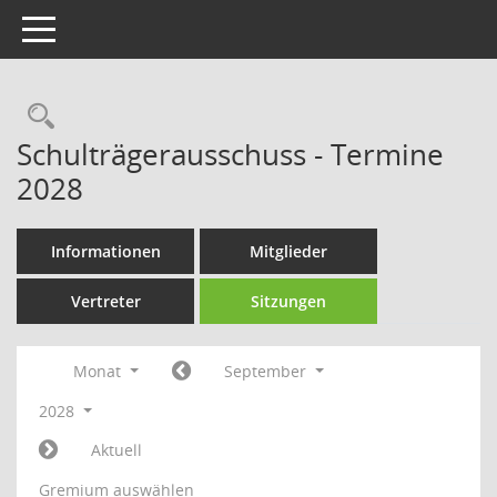
Toggle navigation
Rechercheauswahl
Schulträgerausschuss - Termine
2028
Informationen
Mitglieder
Vertreter
Sitzungen
Monat
September
2028
Aktuell
Gremium auswählen