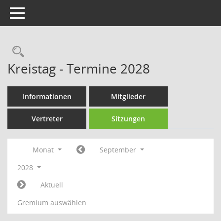
Toggle navigation
Rechercheauswahl
Kreistag - Termine 2028
Informationen
Mitglieder
Vertreter
Sitzungen
Monat
September
2028
Aktuell
Gremium auswählen