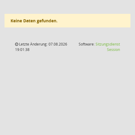
Keine Daten gefunden.
Letzte Änderung: 07.08.2026
Software:
Sitzungsdienst
(Wird in
19:01:38
Session