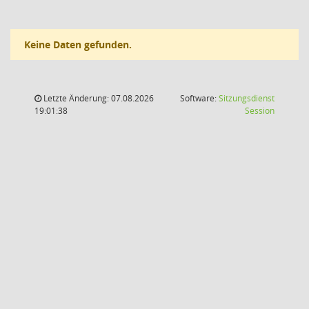
Keine Daten gefunden.
Letzte Änderung: 07.08.2026
Software:
Sitzungsdienst
(Wird in
19:01:38
Session