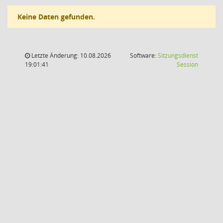
Keine Daten gefunden.
Letzte Änderung: 10.08.2026
Software:
Sitzungsdienst
(Wird in
19:01:41
Session