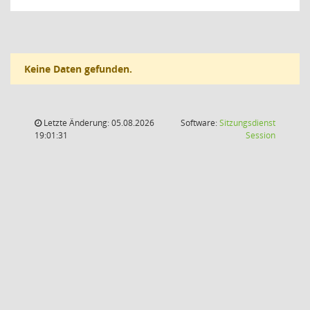
Keine Daten gefunden.
Letzte Änderung: 05.08.2026
Software:
Sitzungsdienst
(Wird in
19:01:31
Session