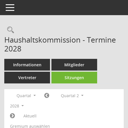
Toggle navigation
Rechercheauswahl
Haushaltskommission - Termine
2028
Informationen
Mitglieder
Vertreter
Sitzungen
Quartal
Quartal 2
2028
Aktuell
Gremium auswählen