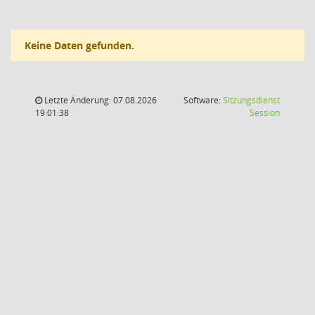
Keine Daten gefunden.
Letzte Änderung: 07.08.2026
Software:
Sitzungsdienst
(Wird in
19:01:38
Session