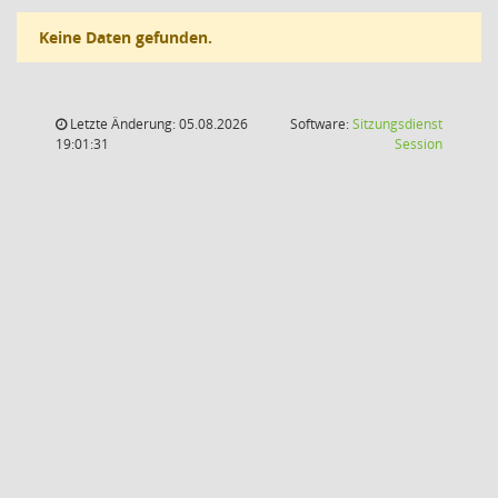
Keine Daten gefunden.
Letzte Änderung: 05.08.2026
Software:
Sitzungsdienst
(Wird in
19:01:31
Session