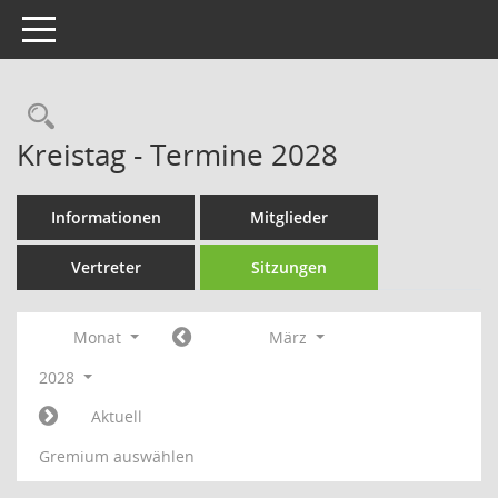
Toggle navigation
Rechercheauswahl
Kreistag - Termine 2028
Informationen
Mitglieder
Vertreter
Sitzungen
Monat
März
2028
Aktuell
Gremium auswählen