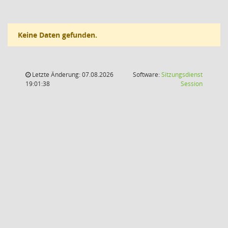
Keine Daten gefunden.
Letzte Änderung: 07.08.2026
Software:
Sitzungsdienst
(Wird in
19:01:38
Session