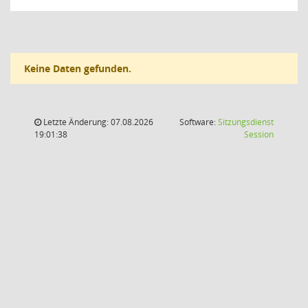
Keine Daten gefunden.
Letzte Änderung: 07.08.2026
Software:
Sitzungsdienst
(Wird in
19:01:38
Session