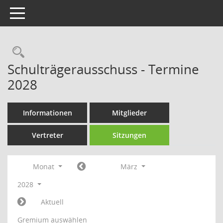
Toggle navigation
Rechercheauswahl
Schulträgerausschuss - Termine
2028
Informationen
Mitglieder
Vertreter
Sitzungen
Monat
März
2028
Aktuell
Gremium auswählen