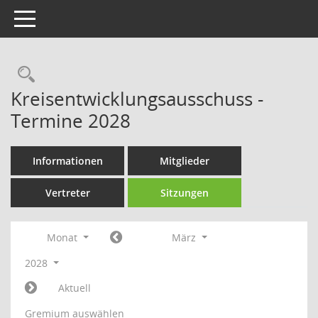
Toggle navigation
Rechercheauswahl
Kreisentwicklungsausschuss -
Termine 2028
Informationen
Mitglieder
Vertreter
Sitzungen
Monat
März
2028
Aktuell
Gremium auswählen