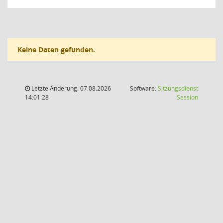
Keine Daten gefunden.
Letzte Änderung: 07.08.2026
Software:
Sitzungsdienst
(Wird in
14:01:28
Session