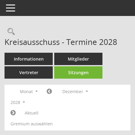
Toggle navigation
Rechercheauswahl
Kreisausschuss - Termine 2028
Informationen
Mitglieder
Vertreter
Sitzungen
Monat
Dezember
2028
Aktuell
Gremium auswählen