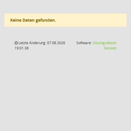
Keine Daten gefunden.
Letzte Änderung: 07.08.2026
Software:
Sitzungsdienst
(Wird in
19:01:38
Session