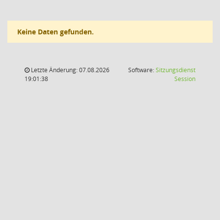
Keine Daten gefunden.
Letzte Änderung: 07.08.2026
Software:
Sitzungsdienst
(Wird in
19:01:38
Session