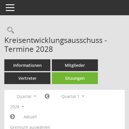
Toggle navigation
Rechercheauswahl
Kreisentwicklungsausschuss -
Termine 2028
Informationen
Mitglieder
Vertreter
Sitzungen
Quartal
Quartal 1
2028
Aktuell
Gremium auswählen