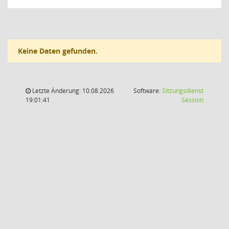
Keine Daten gefunden.
Letzte Änderung: 10.08.2026
Software:
Sitzungsdienst
(Wird in
19:01:41
Session