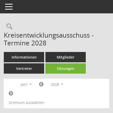
Toggle navigation
Rechercheauswahl
Kreisentwicklungsausschuss -
Termine 2028
Informationen
Mitglieder
Vertreter
Sitzungen
Jahr
2028
Gremium auswählen