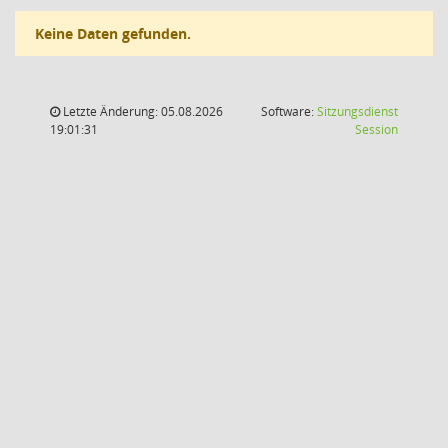
Keine Daten gefunden.
Letzte Änderung: 05.08.2026
Software:
Sitzungsdienst
(Wird in
19:01:31
Session