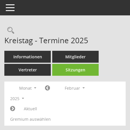
Toggle navigation
Rechercheauswahl
Kreistag - Termine 2025
Informationen
Mitglieder
Vertreter
Sitzungen
Monat
Februar
2025
Aktuell
Gremium auswählen