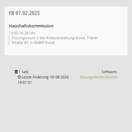
FR
07.02.2025
Haushaltskommission
13:05-16:28 Uhr
Sitzungsraum 2 der Kreisverwaltung Kusel, Trierer
Straße 49, in 66869 Kusel
1 Satz
Software:
(Wird in
Letzte Änderung: 05.08.2026
Sitzungsdienst
Session
19:01:31