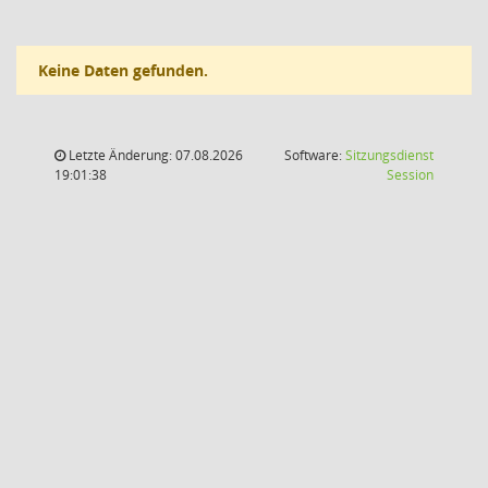
Keine Daten gefunden.
Letzte Änderung: 07.08.2026
Software:
Sitzungsdienst
(Wird in
19:01:38
Session