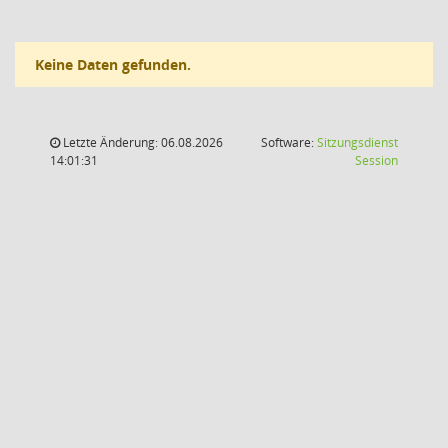
Keine Daten gefunden.
Letzte Änderung: 06.08.2026
Software:
Sitzungsdienst
(Wird in
14:01:31
Session