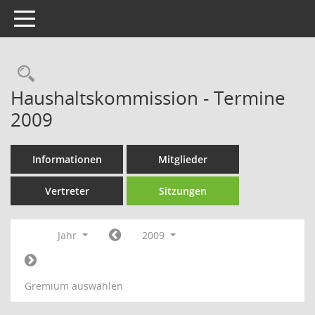
Toggle navigation
Rechercheauswahl
Haushaltskommission - Termine
2009
Informationen
Mitglieder
Vertreter
Sitzungen
Jahr
2009
Gremium auswählen