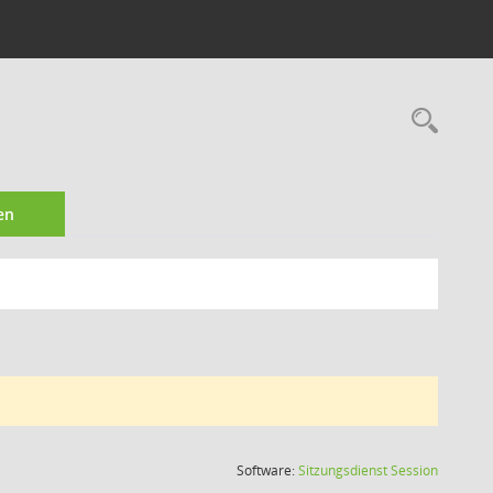
Rec
en
(Wird in
Software:
Sitzungsdienst
Session