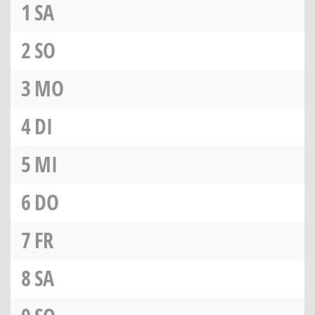
1
SA
2
SO
3
MO
4
DI
5
MI
6
DO
7
FR
8
SA