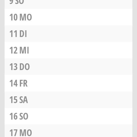
9
SO
10
MO
11
DI
12
MI
13
DO
14
FR
15
SA
16
SO
17
MO