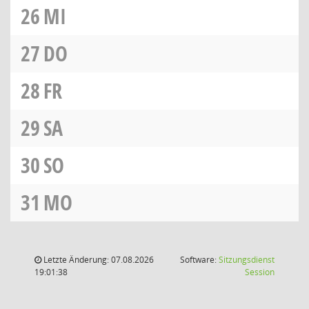
26
MI
27
DO
28
FR
29
SA
30
SO
31
MO
Letzte Änderung: 07.08.2026
Software:
Sitzungsdienst
(Wird in
19:01:38
Session