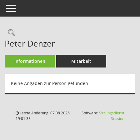
Toggle navigation
Rechercheauswahl
Peter Denzer
Informationen
Mitarbeit
Keine Angaben zur Person gefunden.
Letzte Änderung: 07.08.2026
Software:
Sitzungsdienst
(Wird in
19:01:38
Session