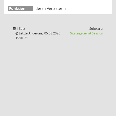
deren Vertreterin
1 Satz
Software:
(Wird in
Letzte Änderung: 05.08.2026
Sitzungsdienst
Session
19:01:31