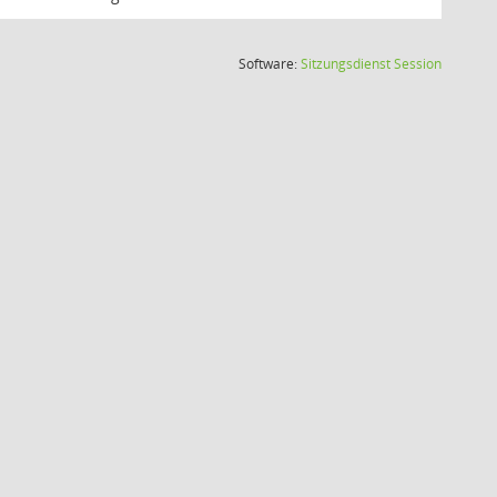
(Wird in
Software:
Sitzungsdienst
Session