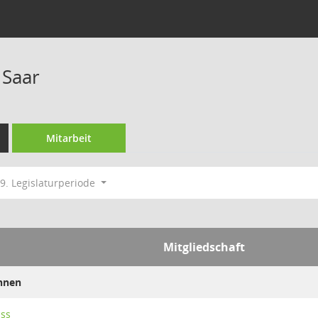
 Saar
Mitarbeit
9. Legislaturperiode
Mitgliedschaft
innen
uss