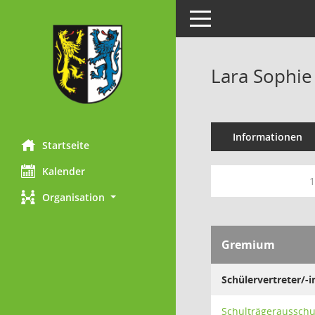
Toggle navigation
Lara Sophie
Informationen
Startseite
Kalender
1
Organisation
Gremium
Schülervertreter/-
Schulträgeraussch