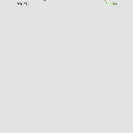
(Wird in
19:01:31
Session