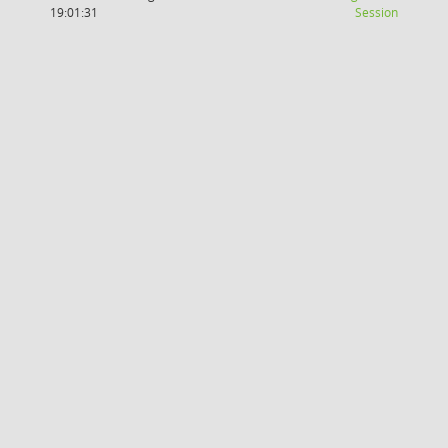
(Wird in
19:01:31
Session