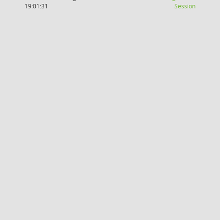
(Wird in
19:01:31
Session