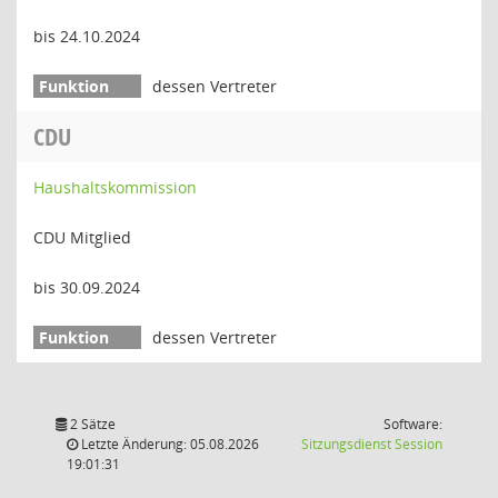
bis 24.10.2024
dessen Vertreter
CDU
Haushaltskommission
CDU Mitglied
bis 30.09.2024
dessen Vertreter
2 Sätze
Software:
(Wird in
Letzte Änderung: 05.08.2026
Sitzungsdienst
Session
19:01:31