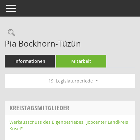
Toggle navigation
Rechercheauswahl
Pia Bockhorn-Tüzün
Informationen
Mitarbeit
19. Legislaturperiode
KREISTAGSMITGLIEDER
Werkausschuss des Eigenbetriebes "Jobcenter Landkreis
Kusel"