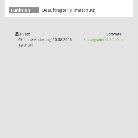
Beauftragter Klimaschutz
1 Satz
Software:
(Wird in
Letzte Änderung: 10.08.2026
Sitzungsdienst
Session
19:01:41