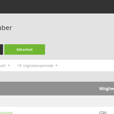
uber
Mitarbeit
uell
19. Legislaturperiode
Mitglie
usschuss
CDU