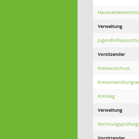
Haushaltskommissi
Verwaltung
Jugendhilfeausschu
Vorsitzender
Kreisausschuss
Kreisentwicklungsa
Kreistag
Verwaltung
Rechnungsprüfung
Vorsitzender