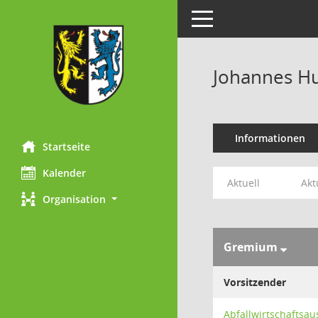
Toggle navigation
Johannes H
Informationen
Startseite
Kalender
Aktuell
Akt
Organisation
Gremium
Vorsitzender
Abfallwirtschaftsa