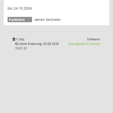
bis 24.10.2024
deren Vertreter
1 Satz
Software:
(Wird in
Letzte Änderung: 05.08.2026
Sitzungsdienst
Session
19:01:31