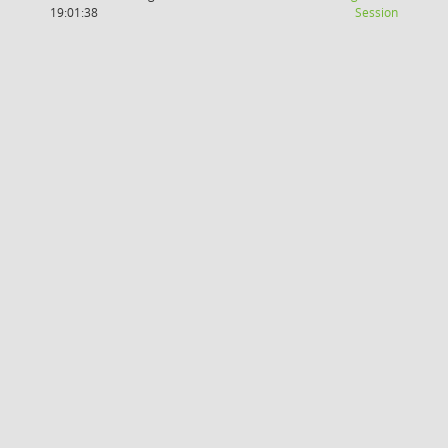
(Wird in
19:01:38
Session