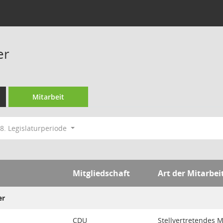
er
Mitarbeit
8. Legislaturperiode
Mitgliedschaft
Art der Mitarbei
er
CDU
Stellvertretendes M