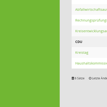
Abfallwirtschaftsa
Rechnungsprüfung
Kreisentwicklungsa
CDU
Kreistag
Haushaltskommissi
6 Sätze
Letzte Ände