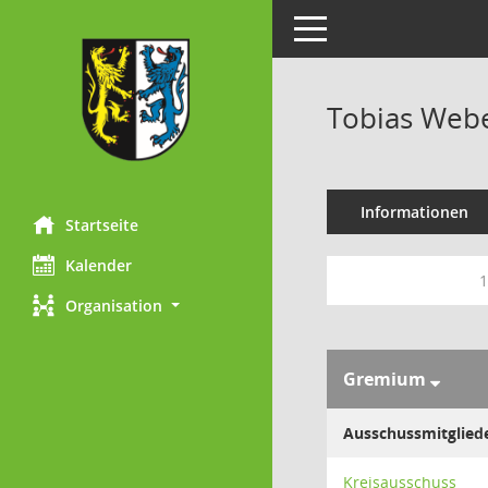
Toggle navigation
Tobias Web
Informationen
Startseite
Kalender
1
Organisation
Gremium
Ausschussmitglied
Kreisausschuss