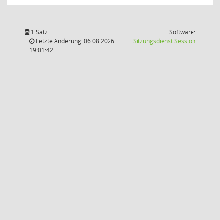
1 Satz
Software:
(Wird in
Letzte Änderung: 06.08.2026
Sitzungsdienst
Session
19:01:42