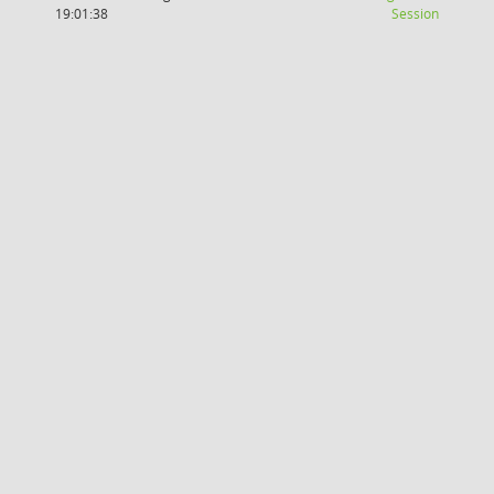
(Wird in
19:01:38
Session