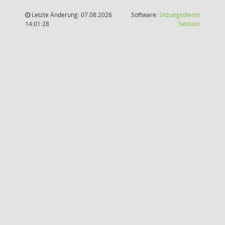
Letzte Änderung: 07.08.2026
Software:
Sitzungsdienst
(Wird in
14:01:28
Session