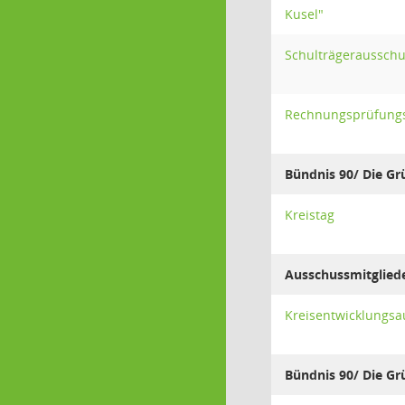
Kusel"
Schulträgeraussch
Rechnungsprüfung
Bündnis 90/ Die G
Kreistag
Ausschussmitglied
Kreisentwicklungsa
Bündnis 90/ Die G