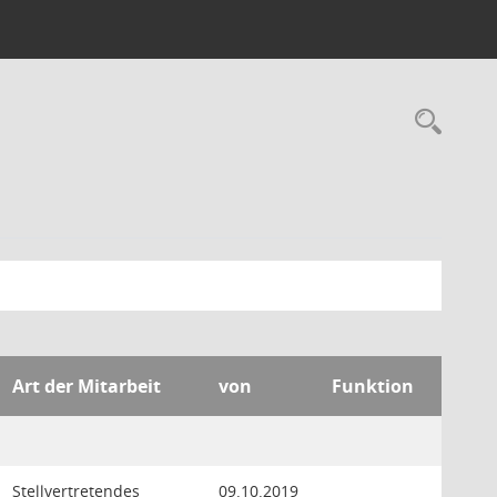
Rec
Art der Mitarbeit
von
Funktion
Stellvertretendes
09.10.2019