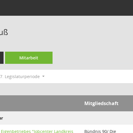
auß
Mitarbeit
7. Legislaturperiode
Mitgliedschaft
er
Eigenbetriebes "Jobcenter Landkreis
Bündnis 90/ Die