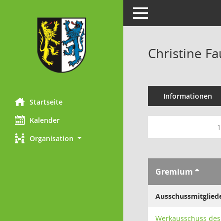
Toggle navigation
Christine F
Informationen
Startseite
Kalender
1
Organisation
Gremium
Ausschussmitglied
Werkausschuss des 