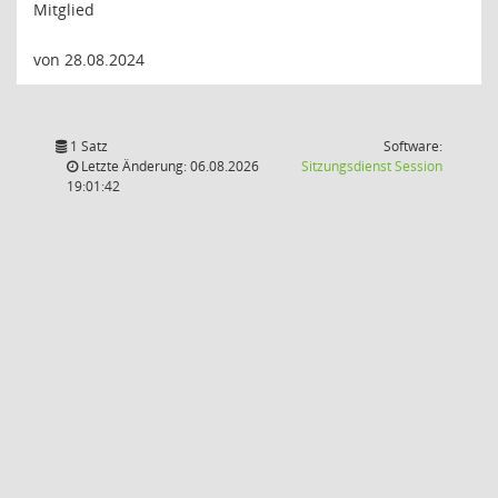
Mitglied
von 28.08.2024
1 Satz
Software:
(Wird in
Letzte Änderung: 06.08.2026
Sitzungsdienst
Session
19:01:42