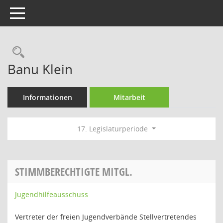
Toggle navigation
Rechercheauswahl
Banu Klein
Informationen
Mitarbeit
17. Legislaturperiode
STIMMBERECHTIGTE MITGL.
Jugendhilfeausschuss
Vertreter der freien Jugendverbände Stellvertretendes