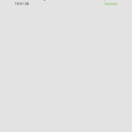
(Wird in
19:01:38
Session